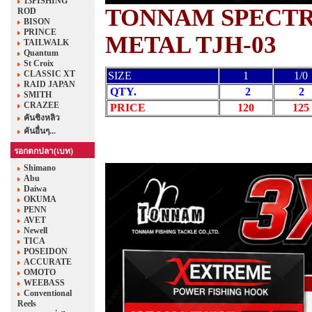
13FISHING
TONNAM SPECTR
ROD
BISON
PRINCE
METAL TJH-03
TAILWALK
Quantum
St Croix
CLASSIC XT
SIZE
1
1/0
RAID JAPAN
QTY.
2
2
SMITH
CRAZEE
PRICE
120
125
คันชิงหลิว
คันอื่นๆ...
รอกตกปลา(เบท)
Shimano
Abu
Daiwa
OKUMA
PENN
AVET
Newell
TICA
POSEIDON
ACCURATE
OMOTO
WEEBASS
Conventional
Reels