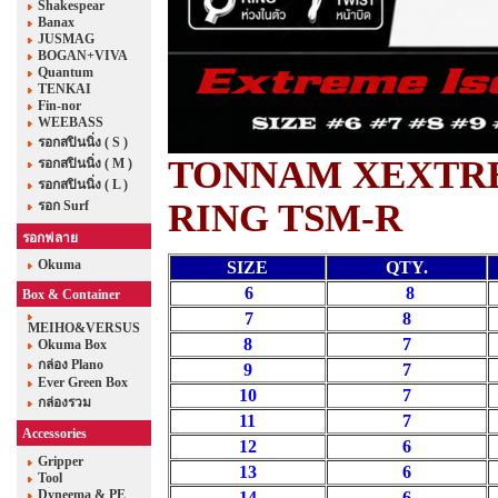
Shakespear
Banax
JUSMAG
BOGAN+VIVA
Quantum
TENKAI
Fin-nor
WEEBASS
รอกสปินนิ่ง ( S )
TONNAM XEXTR
รอกสปินนิ่ง ( M )
รอกสปินนิ่ง ( L )
RING TSM-R
รอก Surf
รอกฟลาย
Okuma
SIZE
QTY.
6
8
Box & Container
7
8
MEIHO&VERSUS
8
7
Okuma Box
กล่อง Plano
9
7
Ever Green Box
10
7
กล่องรวม
11
7
Accessories
12
6
Gripper
13
6
Tool
Dyneema & PE
14
6