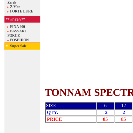
Zerek
Z Man
FORTE LURE
** ผ่ารอก **
FINA 400
BASSART
FORCE
POSEIDON
Super Sale
TONNAM SPECT
SIZE
6
12
QTY.
2
2
PRICE
85
85