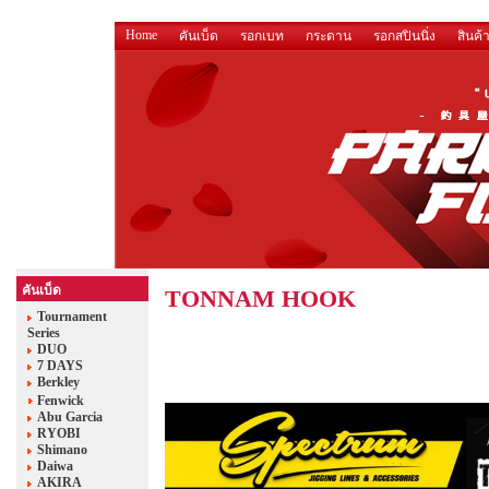
Home
คันเบ็ด
รอกเบท
กระดาน
รอกสปินนิ่ง
สินค้
คันเบ็ด
TONNAM HOOK
Tournament
Series
DUO
7 DAYS
Berkley
Fenwick
Abu Garcia
RYOBI
Shimano
Daiwa
AKIRA