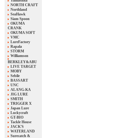
Yamashita
NORTH CRAFT
Northland
SeaHawk
Siam Spoon
OKUMA
CRANK
OKUMA SOFT
VMC
LureFactory
Rapala
STORM
Williamson
BERKLEY&ABU
LIVE TARGET
MOBY
Sebile
BASSART
UNC
ALANG-KA
JIG LURE
SMITH
TRIGGER X
Japan Lure
Luckycraft
GT-BIO
Tackle House
JACK'S
WATERLAND
Surecatch &