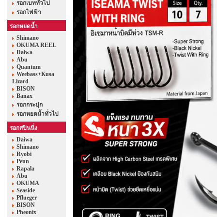
รอกเบททั่วไป
รอกไฟฟ้า
รอกหยดน้ำ
Shimano
OKUMA REEL
Daiwa
Abu
Quantum
Weebass+Kusa
Lizard
BISON
Banax
รอกกระปุก
รอกหยดน้ำทั่วไป
รอกสปินนิ่ง
Daiwa
Shimano
Ryobi
Penn
Rapala
Abu
OKUMA
Seaside
Pflueger
BISON
Pheonix