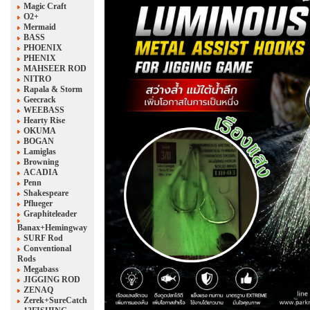
Magic Craft
O2+
Mermaid
BASS
PHOENIX
PHENIX
MAHSEER ROD
NITRO
Rapala & Storm
Geecrack
WEEBASS
Hearty Rise
OKUMA
BOGAN
Lamiglas
Browning
ACADIA
Penn
Shakespeare
Pflueger
Graphiteleader
Banax+Hemingway
SURF Rod
Conventional
Rods
Megabass
JIGGING ROD
ZENAQ
Zerek+SureCatch