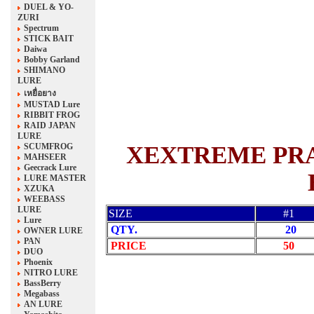
DUEL & YO-
ZURI
Spectrum
STICK BAIT
Daiwa
Bobby Garland
SHIMANO
LURE
เหยื่อยาง
MUSTAD Lure
RIBBIT FROG
RAID JAPAN
LURE
SCUMFROG
XEXTREME PR
MAHSEER
Geecrack Lure
LURE MASTER
XZUKA
WEEBASS
LURE
SIZE
#1
Lure
QTY.
20
OWNER LURE
PAN
PRICE
50
DUO
Phoenix
NITRO LURE
BassBerry
Megabass
AN LURE