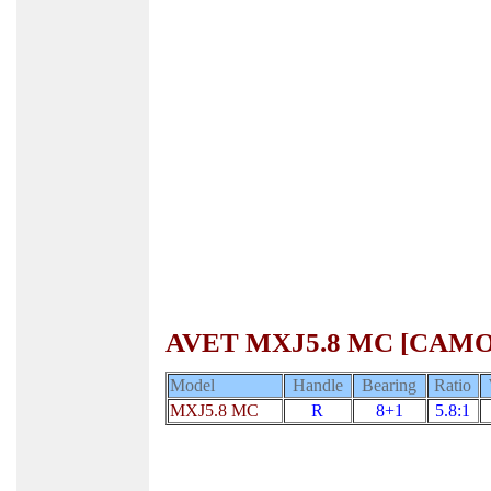
AVET MXJ5.8 MC [CAMO
Model
Handle
Bearing
Ratio
MXJ5.8 MC
R
8+1
5.8:1