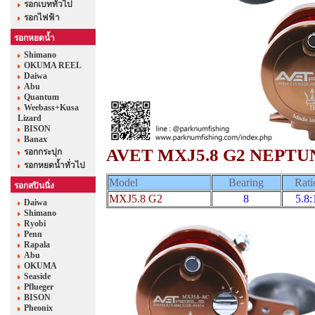
รอกเบททั่วไป
รอกไฟฟ้า
รอกหยดน้ำ
Shimano
OKUMA REEL
Daiwa
Abu
Quantum
Weebass+Kusa
Lizard
BISON
Banax
AVET MXJ5.8 G2 NEPTU
รอกกระปุก
รอกหยดน้ำทั่วไป
Model
Bearing
Rati
รอกสปินนิ่ง
MXJ5.8 G2
8
5.8:
Daiwa
Shimano
Ryobi
Penn
Rapala
Abu
OKUMA
Seaside
Pflueger
BISON
Pheonix