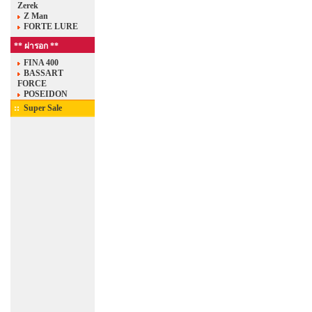
Zerek
Z Man
FORTE LURE
** ผ่ารอก **
FINA 400
BASSART
FORCE
POSEIDON
Super Sale