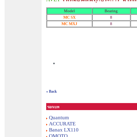
Model
Bearing
MC SX
8
MC MXJ
8
« Back
รอกเบท
Quantum
ACCURATE
Banax LX110
OMOTO