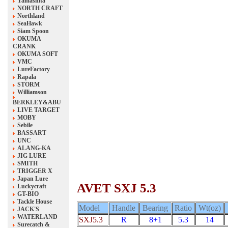
Yamashita
NORTH CRAFT
Northland
SeaHawk
Siam Spoon
OKUMA
CRANK
OKUMA SOFT
VMC
LureFactory
Rapala
STORM
Williamson
BERKLEY&ABU
LIVE TARGET
MOBY
Sebile
BASSART
UNC
ALANG-KA
JIG LURE
SMITH
TRIGGER X
Japan Lure
AVET SXJ 5.3
Luckycraft
GT-BIO
Tackle House
Model
Handle
Bearing
Ratio
Wt(oz)
JACK'S
WATERLAND
SXJ5.3
R
8+1
5.3
14
Surecatch &