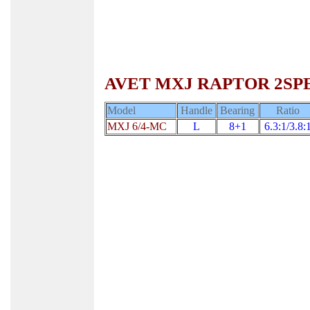
AVET MXJ RAPTOR 2SP
Model
Handle
Bearing
Ratio
MXJ 6/4-MC
L
8+1
6.3:1/3
.8: