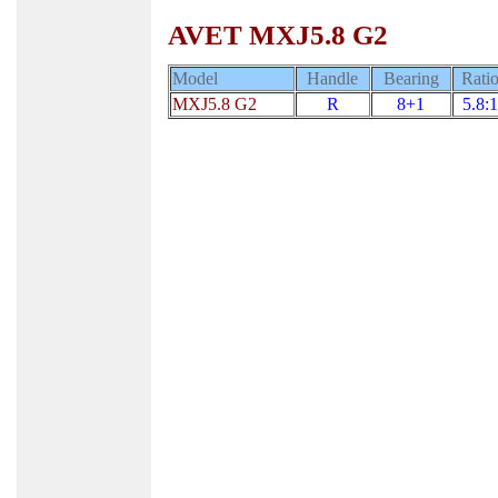
AVET MXJ5.8 G2
Model
Handle
Bearing
Rati
MXJ5.8 G2
R
8+1
5.8:1