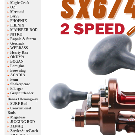
Magic Craft
O2+
Mermaid
BASS
PHOENIX
PHENIX
MAHSEER ROD
NITRO
Rapala & Storm
Geecrack
WEEBASS
Hearty Rise
OKUMA
BOGAN
Lamiglas
Browning
ACADIA
Penn
Shakespeare
Pflueger
Graphiteleader
Banax+Hemingway
SURF Rod
Conventional
Rods
Megabass
JIGGING ROD
ZENAQ
Zerek+SureCatch