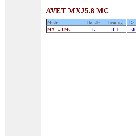
AVET MXJ5.8 MC
Model
Handle
Bearing
Rat
MXJ5.8 MC
L
8+1
5.8