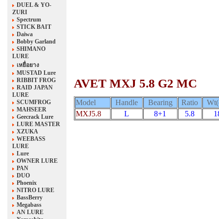
DUEL & YO-
ZURI
Spectrum
STICK BAIT
Daiwa
Bobby Garland
SHIMANO
LURE
เหยื่อยาง
MUSTAD Lure
AVET MXJ 5.8 G2 MC
RIBBIT FROG
RAID JAPAN
LURE
Model
Handle
Bearing
Ratio
Wt(
SCUMFROG
MAHSEER
MXJ5.8
L
8+1
5.8
1
Geecrack Lure
LURE MASTER
XZUKA
WEEBASS
LURE
Lure
OWNER LURE
PAN
DUO
Phoenix
NITRO LURE
BassBerry
Megabass
AN LURE