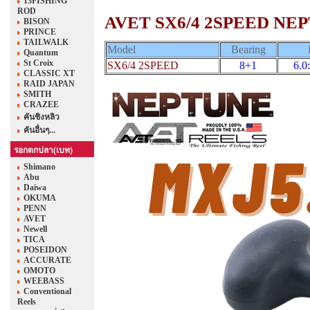
13FISHING
ROD
AVET
SX6/4 2SPEED NE
BISON
PRINCE
TAILWALK
Model
Bearing
Quantum
St Croix
SX6/4 2SPEED
8+1
6.0:
CLASSIC XT
RAID JAPAN
SMITH
CRAZEE
คันชิงหลิว
คันอื่นๆ...
รอกตกปลา(เบท)
Shimano
Abu
Daiwa
OKUMA
PENN
AVET
Newell
TICA
POSEIDON
ACCURATE
OMOTO
WEEBASS
Conventional
Reels