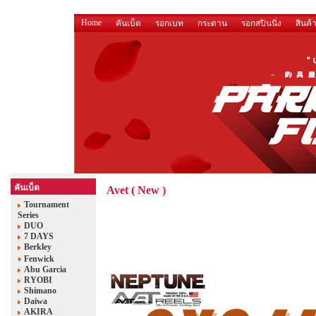
Home
คันเบ็ด
รอกเบท
กระดาน
รอกสปินนิ่ง
สินค้
คันเบ็ด
Avet ( New )
Tournament
Series
DUO
7 DAYS
Berkley
Fenwick
Abu Garcia
RYOBI
Shimano
Daiwa
AKIRA