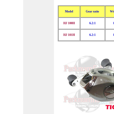
Model
Gear ratio
Wt 
HJ 100H
6.2:1
HJ 101H
6.2:1