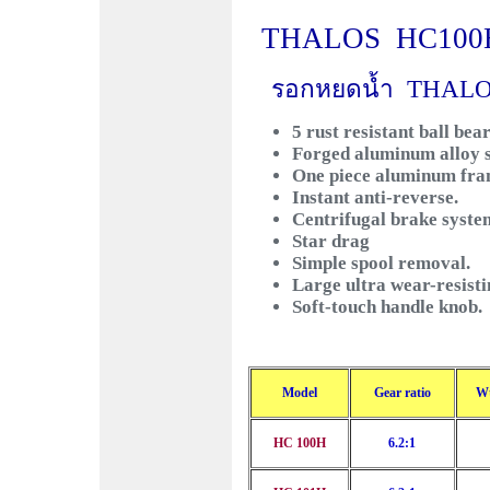
THALOS HC100
รอกหยดน้ำ THAL
5 rust resistant ball bea
Forged aluminum alloy s
One piece aluminum fr
Instant anti-reverse.
Centrifugal brake syste
Star drag
Simple spool removal.
Large ultra wear-resisti
Soft-touch handle knob.
Model
Gear ratio
Wt
HC 100H
6.2:1