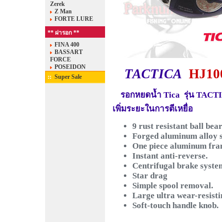
Zerek
Z Man
FORTE LURE
** ผ่ารอก **
FINA 400
BASSART
FORCE
POSEIDON
TACTICA
HJ10
Super Sale
รอกหยดน้ำ Tica รุ่น TACTI
เพิ่มระยะในการตีเหยื่อ
9 rust resistant ball bea
Forged aluminum alloy s
One piece aluminum fr
Instant anti-reverse.
Centrifugal brake syste
Star drag
Simple spool removal.
Large ultra wear-resisti
Soft-touch handle knob.