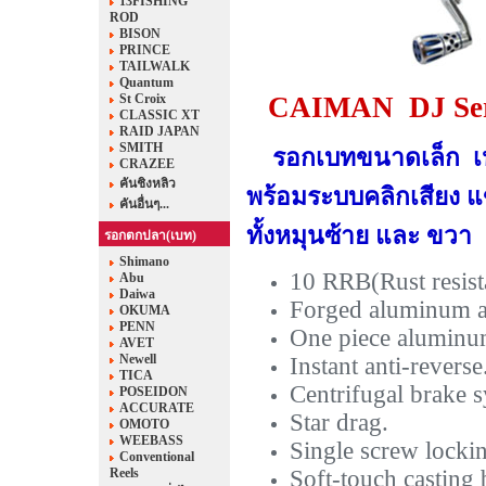
13FISHING
ROD
BISON
PRINCE
TAILWALK
Quantum
St Croix
CAIMAN DJ Ser
CLASSIC XT
RAID JAPAN
SMITH
รอกเบทขนาดเล็ก เห
CRAZEE
คันชิงหลิว
พร้อมระบบคลิกเสียง 
คันอื่นๆ...
ทั้งหมุนซ้าย และ ขวา
รอกตกปลา(เบท)
Shimano
10 RRB(Rust resist
Abu
Daiwa
Forged aluminum al
OKUMA
PENN
One piece alumin
AVET
Newell
Instant anti-reverse
TICA
Centrifugal brake 
POSEIDON
ACCURATE
Star drag.
OMOTO
WEEBASS
Single screw locki
Conventional
Reels
Soft-touch casting 