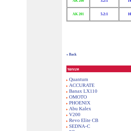
AK 200
5.2:1
14
AK 201
5.2:1
10
« Back
รอกเบท
Quantum
ACCURATE
Banax LX110
OMOTO
PHOENIX
Abu Kalex
V200
Revo Elite CB
SEDNA-C