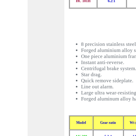
HC 101H
6.2:1
8 precision stainless steel
Forged aluminium alloy s
One piece aluminium fr
Instant anti-reverse.
Centrifugal brake system
Star drag.
Quick remove sideplate.
Line out alarm.
Large ultra wear-resisting
Forged aluminum alloy 
Model
Gear ratio
Wt (