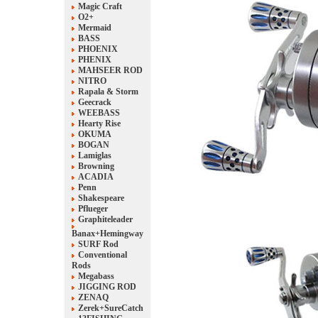
Magic Craft
O2+
Mermaid
BASS
PHOENIX
PHENIX
MAHSEER ROD
NITRO
Rapala & Storm
Geecrack
WEEBASS
Hearty Rise
OKUMA
BOGAN
Lamiglas
Browning
ACADIA
Penn
Shakespeare
Pflueger
Graphiteleader
Banax+Hemingway
SURF Rod
Conventional
Rods
Megabass
JIGGING ROD
ZENAQ
Zerek+SureCatch