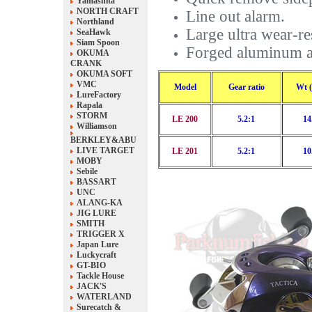
Yamashita
NORTH CRAFT
Line out alarm.
Northland
Large ultra wear-res
SeaHawk
Siam Spoon
Forged aluminum a
OKUMA
CRANK
OKUMA SOFT
VMC
Model
Gear ratio
Wt (
LureFactory
Rapala
STORM
LE 200
5.2:1
14
Williamson
BERKLEY&ABU
LIVE TARGET
LE 201
5.2:1
10
MOBY
Sebile
BASSART
UNC
ALANG-KA
JIG LURE
SMITH
TRIGGER X
Japan Lure
Luckycraft
GT-BIO
Tackle House
JACK'S
WATERLAND
Surecatch &