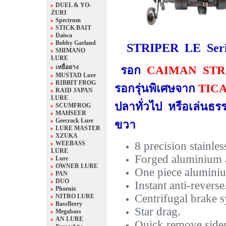
DUEL & YO-
ZURI
Spectrum
STICK BAIT
Daiwa
Bobby Garland
STRIPER LE Seri
SHIMANO
LURE
เหยื่อยาง
รอก
CAIMAN STRI
MUSTAD Lure
RIBBIT FROG
รอกรุ่นพิเศษจาก
TIC
RAID JAPAN
LURE
ปลาทั่วไป หรือเล่นธรร
SCUMFROG
MAHSEER
Geecrack Lure
ขวา
LURE MASTER
XZUKA
WEEBASS
8 precision stainless
LURE
Forged aluminium a
Lure
OWNER LURE
One piece alumini
PAN
DUO
Instant anti-reverse
Phoenix
Centrifugal brake 
NITRO LURE
BassBerry
Star drag.
Megabass
AN LURE
Quick remove sidep