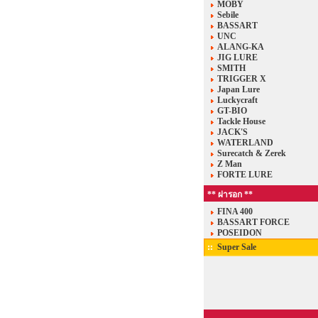
MOBY
Sebile
BASSART
UNC
ALANG-KA
JIG LURE
SMITH
TRIGGER X
Japan Lure
Luckycraft
GT-BIO
Tackle House
JACK'S
WATERLAND
Surecatch & Zerek
Z Man
FORTE LURE
** ผ่ารอก **
FINA 400
BASSART FORCE
POSEIDON
Super Sale