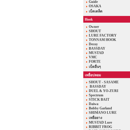
Guide
OSAKA
เบ็ดเตล็ด
Hook
Owner
SHOUT
LURE FACTORY
TONNAM HOOK
Decoy
BASSDAY
MUSTAD
VMC
FORTE
เบ็ดอื่นๆ
เหยื่อปลอม
SHOUT - SASAME
BASSDAY
DUEL & YO-ZURI
Spectrum
STICK BAIT
Daiwa
Bobby Garland
SHIMANO LURE
เหยื่อยาง
MUSTAD Lure
RIBBIT FROG