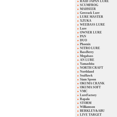
RAID JAPAN LURE
SCUMFROG
MAHSEER
Geecrack Lure
LURE MASTER
XZUKA
WEEBASS LURE
Lure
OWNER LURE
PAN
DUO
Phoenix
NITRO LURE
BassBerry
Megabass
AN LURE
Yamashita
NORTH CRAFT
Northland
SeaHawk
Siam Spoon
OKUMA CRANK
OKUMA SOFT
VMC
LureFactory
Rapala
STORM
Williamson
BERKLEY&ABU
LIVE TARGET