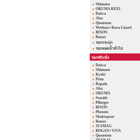
Shimano
OKUMA REEL
Daiwa
Abu
Quantum
Weebass+Kusa Lizard
BISON
Banax
รอกกระปุก
รอกหยดน้ำทั่วไป
รอกสปินนิ่ง
Daiwa
Shimano
Ryobi
Penn
Rapala
Abu
OKUMA
Seaside
Pflueger
BISON
Pheonix
Shakespear
Banax
JUSMAG
BOGAN+VIVA
Quantum