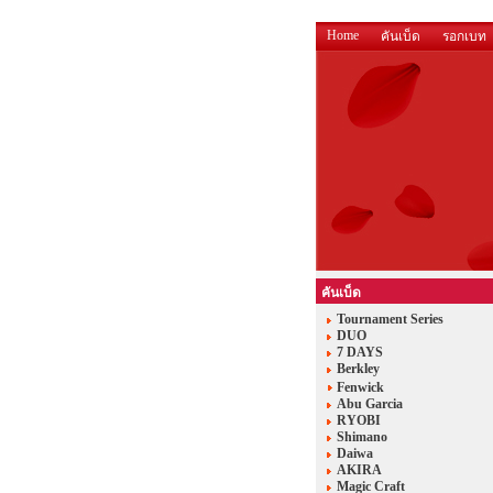
Home
คันเบ็ด
รอกเบท
คันเบ็ด
Tournament Series
DUO
7 DAYS
Berkley
Fenwick
Abu Garcia
RYOBI
Shimano
Daiwa
AKIRA
Magic Craft