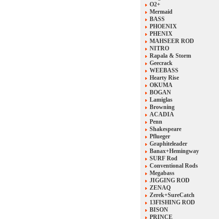
O2+
Mermaid
BASS
PHOENIX
PHENIX
MAHSEER ROD
NITRO
Rapala & Storm
Geecrack
WEEBASS
Hearty Rise
OKUMA
BOGAN
Lamiglas
Browning
ACADIA
Penn
Shakespeare
Pflueger
Graphiteleader
Banax+Hemingway
SURF Rod
Conventional Rods
Megabass
JIGGING ROD
ZENAQ
Zerek+SureCatch
13FISHING ROD
BISON
PRINCE